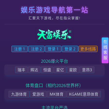
跳转到内容
天富账号注册申请
首页
我们的服务
企业新闻
产品应用
沟通我们
社区